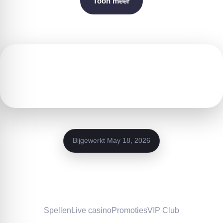
Toon meer
Octo Casino Nederland - KSA
vergund online casino
Bijgewerkt May 18, 2026
Casino
Spellen
Live casino
Promoties
VIP Club