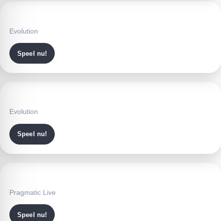
VIP Roulette
Evolution
Speel nu!
Red Door Roulette
Evolution
Speel nu!
PowerUP Roulette
Pragmatic Live
Speel nu!