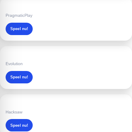
Wolf Gold Ultimate
PragmaticPlay
Speel nu!
Mega Ball
Evolution
Speel nu!
Wanted Dead or a Wild
Hacksaw
Speel nu!