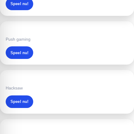
Speel nu!
Big Bamboo
Push gaming
Speel nu!
Duel at Dawn
Hacksaw
Speel nu!
The Watcher