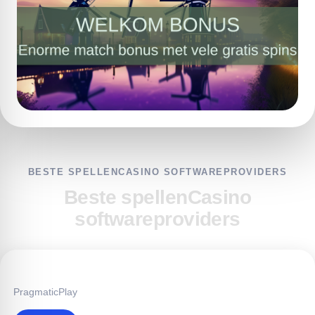
BESTE SPELLENCASINO SOFTWAREPROVIDERS
Beste spellenCasino
softwareproviders
Angel vs Sinner
PragmaticPlay