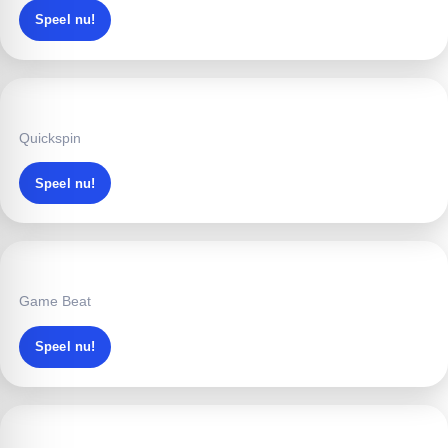
Speel nu!
Brawlers Bar Cash Collec
Quickspin
Speel nu!
Buffalo Trail
Game Beat
Speel nu!
Barbarossa Revenge