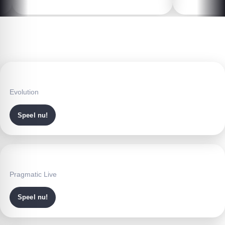
French Roulette Gold
Evolution
Speel nu!
Roulette Lobby
Pragmatic Live
Speel nu!